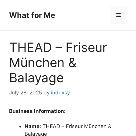
Skip
to
What for Me
Menu
content
THEAD – Friseur
München &
Balayage
July 28, 2025
by
indexsy
Business Information:
Name:
THEAD – Friseur München &
Balayage