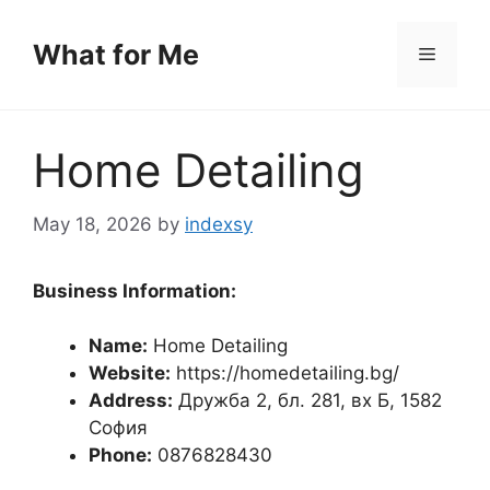
Skip
to
What for Me
Menu
content
Home Detailing
May 18, 2026
by
indexsy
Business Information:
Name:
Home Detailing
Website:
https://homedetailing.bg/
Address:
Дружба 2, бл. 281, вх Б, 1582
София
Phone:
0876828430